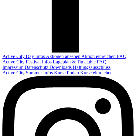
Active City Day
Infos
Aktionen ansehen
Aktion einreichen
FAQ
Active City Festival
Infos
Lageplan & Timetable
FAQ
Impressum
Datenschutz
Downloads
Haftungsausschluss
Active City Summer
Infos
Kurse finden
Kurse einreichen