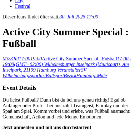
Day
Festival
Dieser Kurs findet öfter statt.
30. Juli 2025 17:00
Active City Summer Special :
Fußball
Mi
23
Jul
17:00
19:00
Active City Summer Special : Fußball
17:00 -
19:00
(GMT+02:00)
Wilhelmsburger Inselpark (Multicourt)
, Am
Inselpark, 21109 Hamburg
Veranstalter
SV
Wilhelmsburg
Sportart
Ballsport
Bezirk
Hamburg-Mitte
Event Details
Du liebst Fußball? Dann bist du bei uns genau richtig! Egal ob
Anfänger oder Profi – bei uns zählt Teamgeist, Fairplay und der
Spaß am Spiel. Komm vorbei und erlebe, was Fußball ausmacht:
Gemeinschaft, Action und jede Menge Emotionen.
Jetzt anmelden und mit uns durchstarten!