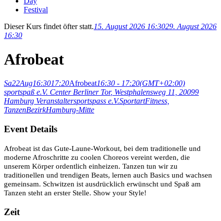
Day
Festival
Dieser Kurs findet öfter statt.
15. August 2026 16:30
29. August 2026
16:30
Afrobeat
Sa
22
Aug
16:30
17:20
Afrobeat
16:30 - 17:20
(GMT+02:00)
sportspaß e.V. Center Berliner Tor
, Westphalensweg 11, 20099
Hamburg
Veranstalter
sportspass e.V.
Sportart
Fitness,
Tanzen
Bezirk
Hamburg-Mitte
Event Details
Afrobeat ist das Gute-Laune-Workout, bei dem traditionelle und
moderne Afroschritte zu coolen Choreos vereint werden, die
unserem Körper ordentlich einheizen. Tanzen tun wir zu
traditionellen und trendigen Beats, lernen auch Basics und wachsen
gemeinsam. Schwitzen ist ausdrücklich erwünscht und Spaß am
Tanzen steht an erster Stelle. Show your Style!
Zeit