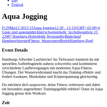
Day
Festival
Aqua Jogging
Fr
29
Mai
12:30
13:15
Aqua Jogging
12:30 - 13:15
(GMT+02:00)
6
Gäste sind angemeldet
Alsterschwimmhalle
, Sechslingspforte 15,
22087 Hamburg-Hohenfelde
Veranstalter
Bäderland
Hamburg
Sportart
Fitness,
Wassersport
Bezirk
Hamburg-Nord
Event Details
Hamburgs Allwetter Laufstrecke! Im Tiefwasser trainierst du mit
speziellen Auftriebsgürteln nahezu schwerelos und kombinierst
verschiedene Laufbewegungen mit modernen Aqua-Fitness-
Übungen. Der Wasserwiderstand macht das Training effektiv und
fordert Ausdauer, Muskulatur und Körperspannung gleichzeitig.
Du möchtest dich auspowern, deine Fitness verbessern und dabei
ein besonders angenehmes Trainingsgefühl erleben? Dann ist Aqua
Jogging genau dein Workout.
Zeit