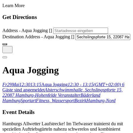
Learn More
Get Directions
Address - Aqua Jogging []
Destination Address - Aqua Jogging []
Aqua Jogging
Fr
29
Mai
12:30
13:15
Aqua Jogging
12:30 - 13:15
(GMT+02:00)
6
Gäste sind angemeldet
Alsterschwimmhalle
, Sechslingspforte 15,
22087 Hamburg-Hohenfelde
Veranstalter
Bäderland
Hamburg
Sportart
Fitness,
Wassersport
Bezirk
Hamburg-Nord
Event Details
Hamburgs Allwetter Laufstrecke! Im Tiefwasser trainierst du mit
speziellen Auftriebsgürteln nahezu schwerelos und kombinierst