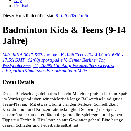
Day
Festival
Dieser Kurs findet öfter statt.
8. Juli 2026 16:30
Badminton Kids & Teens (9-14
Jahre)
Mi
01
Jul
16:30
17:50
Badminton Kids & Teens (9-14 Jahre)
16:30 -
17:50
(GMT+02:00)
sportspaß e.V. Center Berliner Tor
,
Westphalensweg 11, 20099 Hamburg
Veranstalter
sportspass
e.V.
Sportart
Kindersport
Bezirk
Hamburg-Mitte
Event Details
Dieses Rückschlagspiel hat es in sich: Mit einer großen Portion Spaß
im Vordergrund üben wir spielerisch lange Ballwechsel und gutes
Team-Playing. Mit etwas Übung bringen Reflexe, Schnelligkeit,
Koordination und Konzentrationsfähigkeit Schwung ins Spiel.
Unsere TrainerInnen erklären dir gerne die Spielregeln und geben
Tipps zur Technik. Hier kann es nur Gewinner geben! Bitte bringe
deinen Schläger und Federbälle selbst mit.