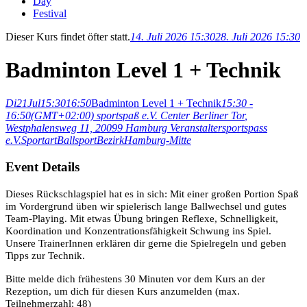
Day
Festival
Dieser Kurs findet öfter statt.
14. Juli 2026 15:30
28. Juli 2026 15:30
Badminton Level 1 + Technik
Di
21
Jul
15:30
16:50
Badminton Level 1 + Technik
15:30 -
16:50
(GMT+02:00)
sportspaß e.V. Center Berliner Tor
,
Westphalensweg 11, 20099 Hamburg
Veranstalter
sportspass
e.V.
Sportart
Ballsport
Bezirk
Hamburg-Mitte
Event Details
Dieses Rückschlagspiel hat es in sich: Mit einer großen Portion Spaß
im Vordergrund üben wir spielerisch lange Ballwechsel und gutes
Team-Playing. Mit etwas Übung bringen Reflexe, Schnelligkeit,
Koordination und Konzentrationsfähigkeit Schwung ins Spiel.
Unsere TrainerInnen erklären dir gerne die Spielregeln und geben
Tipps zur Technik.
Bitte melde dich frühestens 30 Minuten vor dem Kurs an der
Rezeption, um dich für diesen Kurs anzumelden (max.
Teilnehmerzahl: 48)