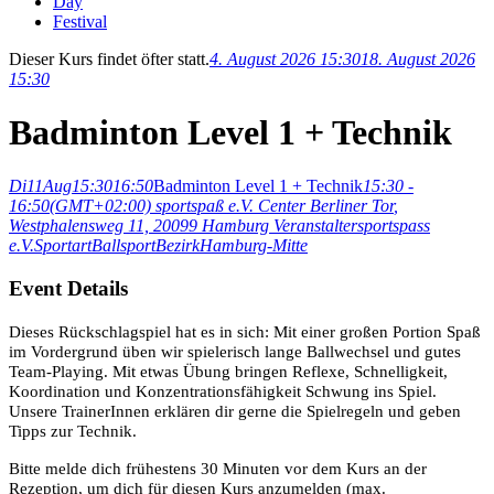
Day
Festival
Dieser Kurs findet öfter statt.
4. August 2026 15:30
18. August 2026
15:30
Badminton Level 1 + Technik
Di
11
Aug
15:30
16:50
Badminton Level 1 + Technik
15:30 -
16:50
(GMT+02:00)
sportspaß e.V. Center Berliner Tor
,
Westphalensweg 11, 20099 Hamburg
Veranstalter
sportspass
e.V.
Sportart
Ballsport
Bezirk
Hamburg-Mitte
Event Details
Dieses Rückschlagspiel hat es in sich: Mit einer großen Portion Spaß
im Vordergrund üben wir spielerisch lange Ballwechsel und gutes
Team-Playing. Mit etwas Übung bringen Reflexe, Schnelligkeit,
Koordination und Konzentrationsfähigkeit Schwung ins Spiel.
Unsere TrainerInnen erklären dir gerne die Spielregeln und geben
Tipps zur Technik.
Bitte melde dich frühestens 30 Minuten vor dem Kurs an der
Rezeption, um dich für diesen Kurs anzumelden (max.