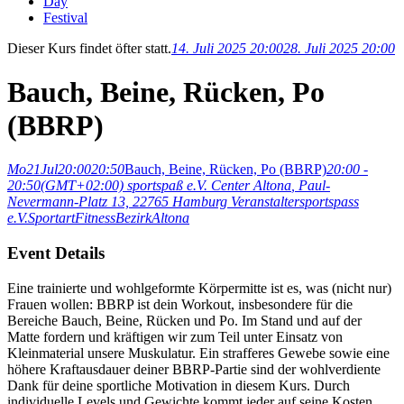
Day
Festival
Dieser Kurs findet öfter statt.
14. Juli 2025 20:00
28. Juli 2025 20:00
Bauch, Beine, Rücken, Po
(BBRP)
Mo
21
Jul
20:00
20:50
Bauch, Beine, Rücken, Po (BBRP)
20:00 -
20:50
(GMT+02:00)
sportspaß e.V. Center Altona
, Paul-
Nevermann-Platz 13, 22765 Hamburg
Veranstalter
sportspass
e.V.
Sportart
Fitness
Bezirk
Altona
Event Details
Eine trainierte und wohlgeformte Körpermitte ist es, was (nicht nur)
Frauen wollen: BBRP ist dein Workout, insbesondere für die
Bereiche Bauch, Beine, Rücken und Po. Im Stand und auf der
Matte fordern und kräftigen wir zum Teil unter Einsatz von
Kleinmaterial unsere Muskulatur. Ein strafferes Gewebe sowie eine
höhere Kraftausdauer deiner BBRP-Partie sind der wohlverdiente
Dank für deine sportliche Motivation in diesem Kurs. Durch
individuelle Levels und Gewichte kommt jeder auf seine Kosten