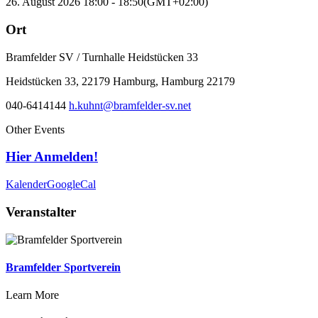
26. August 2026
18:00
-
18:50
(GMT+02:00)
Ort
Bramfelder SV / Turnhalle Heidstücken 33
Heidstücken 33, 22179 Hamburg, Hamburg 22179
040-6414144
h.kuhnt@bramfelder-sv.net
Other Events
Hier Anmelden!
Kalender
GoogleCal
Veranstalter
Bramfelder Sportverein
Learn More