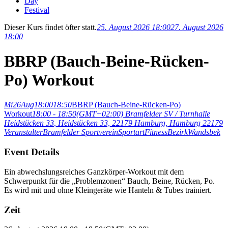
Day
Festival
Dieser Kurs findet öfter statt.
25. August 2026 18:00
27. August 2026
18:00
BBRP (Bauch-Beine-Rücken-
Po) Workout
Mi
26
Aug
18:00
18:50
BBRP (Bauch-Beine-Rücken-Po)
Workout
18:00 - 18:50
(GMT+02:00)
Bramfelder SV / Turnhalle
Heidstücken 33
, Heidstücken 33, 22179 Hamburg, Hamburg 22179
Veranstalter
Bramfelder Sportverein
Sportart
Fitness
Bezirk
Wandsbek
Event Details
Ein abwechslungsreiches Ganzkörper-Workout mit dem
Schwerpunkt für die „Problemzonen“ Bauch, Beine, Rücken, Po.
Es wird mit und ohne Kleingeräte wie Hanteln & Tubes trainiert.
Zeit