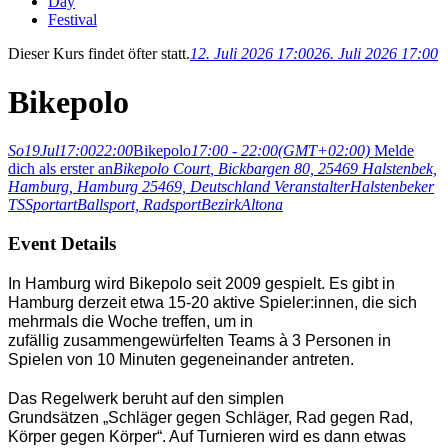
Day
Festival
Dieser Kurs findet öfter statt.
12. Juli 2026 17:00
26. Juli 2026 17:00
Bikepolo
So
19
Jul
17:00
22:00
Bikepolo
17:00 - 22:00
(GMT+02:00)
Melde
dich als erster an
Bikepolo Court
, Bickbargen 80, 25469 Halstenbek,
Hamburg, Hamburg 25469, Deutschland
Veranstalter
Halstenbeker
TS
Sportart
Ballsport,
Radsport
Bezirk
Altona
Event Details
In Hamburg wird Bikepolo seit 2009 gespielt. Es gibt in
Hamburg derzeit etwa 15-20 aktive Spieler:innen, die sich
mehrmals die Woche treffen, um in
zufällig zusammengewürfelten Teams à 3 Personen in
Spielen von 10 Minuten gegeneinander antreten.
Das Regelwerk beruht auf den simplen
Grundsätzen „Schläger gegen Schläger, Rad gegen Rad,
Körper gegen Körper“. Auf Turnieren wird es dann etwas