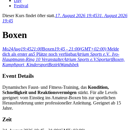
Day
Festival
Dieser Kurs findet öfter statt.
17. August 2026 19:45
31. August 2026
19:45
Boxen
Mo
24
Aug
19:45
21:00
Boxen
19:45 - 21:00
(GMT+02:00)
Melde
dich als erster an
5
Plätze noch verfügbar
Atrium Sports e.V.
, Ivo-
Hauptmann-Ring 10
Veranstalter
Atrium Sports e.V.
Sportart
Boxen,
Kampfsport,
Kindersport
Bezirk
Wandsbek
Event Details
Dynamisches Faust- und Fitness-Training, das
Kondition,
Schnelligkeit und Reaktionsvermögen
stärkt. Für alle Levels
geeignet: vom Einstieg ins Amateur-Boxen bis zur sportlichen
Herausforderung unter professioneller Anleitung. Geeignet ab 15
Jahre.
Zeit