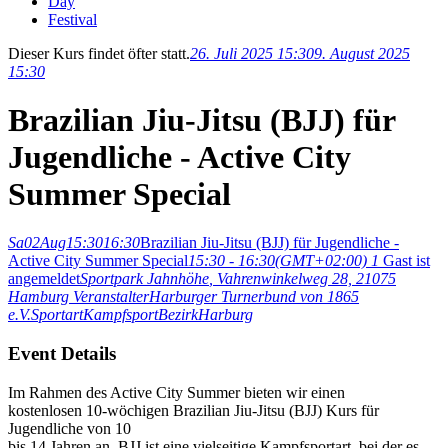
Day
Festival
Dieser Kurs findet öfter statt.
26. Juli 2025 15:30
9. August 2025
15:30
Brazilian Jiu-Jitsu (BJJ) für
Jugendliche - Active City
Summer Special
Sa
02
Aug
15:30
16:30
Brazilian Jiu-Jitsu (BJJ) für Jugendliche -
Active City Summer Special
15:30 - 16:30
(GMT+02:00)
1
Gast ist
angemeldet
Sportpark Jahnhöhe
, Vahrenwinkelweg 28, 21075
Hamburg
Veranstalter
Harburger Turnerbund von 1865
e.V.
Sportart
Kampfsport
Bezirk
Harburg
Event Details
Im Rahmen des Active City Summer bieten wir einen
kostenlosen 10-wöchigen Brazilian Jiu-Jitsu (BJJ) Kurs für
Jugendliche von 10
bis 14 Jahren an. BJJ ist eine vielseitige Kampfsportart, bei der es