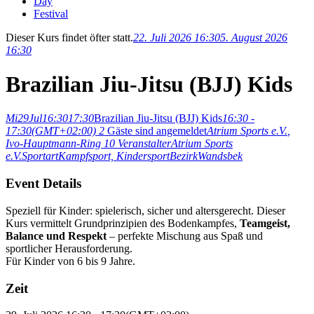
Day
Festival
Dieser Kurs findet öfter statt.
22. Juli 2026 16:30
5. August 2026
16:30
Brazilian Jiu-Jitsu (BJJ) Kids
Mi
29
Jul
16:30
17:30
Brazilian Jiu-Jitsu (BJJ) Kids
16:30 -
17:30
(GMT+02:00)
2
Gäste sind angemeldet
Atrium Sports e.V.
,
Ivo-Hauptmann-Ring 10
Veranstalter
Atrium Sports
e.V.
Sportart
Kampfsport,
Kindersport
Bezirk
Wandsbek
Event Details
Speziell für Kinder: spielerisch, sicher und altersgerecht. Dieser
Kurs vermittelt Grundprinzipien des Bodenkampfes,
Teamgeist,
Balance und Respekt
– perfekte Mischung aus Spaß und
sportlicher Herausforderung.
Für Kinder von 6 bis 9 Jahre.
Zeit