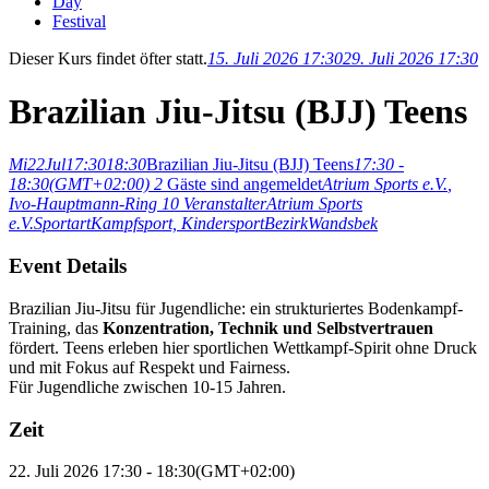
Day
Festival
Dieser Kurs findet öfter statt.
15. Juli 2026 17:30
29. Juli 2026 17:30
Brazilian Jiu-Jitsu (BJJ) Teens
Mi
22
Jul
17:30
18:30
Brazilian Jiu-Jitsu (BJJ) Teens
17:30 -
18:30
(GMT+02:00)
2
Gäste sind angemeldet
Atrium Sports e.V.
,
Ivo-Hauptmann-Ring 10
Veranstalter
Atrium Sports
e.V.
Sportart
Kampfsport,
Kindersport
Bezirk
Wandsbek
Event Details
Brazilian Jiu-Jitsu für Jugendliche: ein strukturiertes Bodenkampf-
Training, das
Konzentration, Technik und Selbstvertrauen
fördert. Teens erleben hier sportlichen Wettkampf-Spirit ohne Druck
und mit Fokus auf Respekt und Fairness.
Für Jugendliche zwischen 10-15 Jahren.
Zeit
22. Juli 2026
17:30
-
18:30
(GMT+02:00)