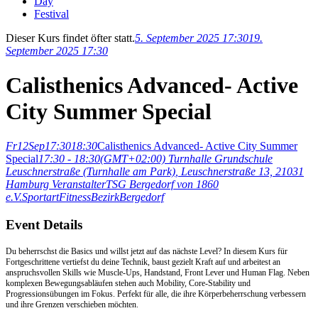
Day
Festival
Dieser Kurs findet öfter statt.
5. September 2025 17:30
19.
September 2025 17:30
Calisthenics Advanced- Active
City Summer Special
Fr
12
Sep
17:30
18:30
Calisthenics Advanced- Active City Summer
Special
17:30 - 18:30
(GMT+02:00)
Turnhalle Grundschule
Leuschnerstraße (Turnhalle am Park)
, Leuschnerstraße 13, 21031
Hamburg
Veranstalter
TSG Bergedorf von 1860
e.V.
Sportart
Fitness
Bezirk
Bergedorf
Event Details
Du beherrschst die Basics und willst jetzt auf das nächste Level? In diesem Kurs für
Fortgeschrittene vertiefst du deine Technik, baust gezielt Kraft auf und arbeitest an
anspruchsvollen Skills wie Muscle-Ups, Handstand, Front Lever und Human Flag. Neben
komplexen Bewegungsabläufen stehen auch Mobility, Core-Stability und
Progressionsübungen im Fokus. Perfekt für alle, die ihre Körperbeherrschung verbessern
und ihre Grenzen verschieben möchten.