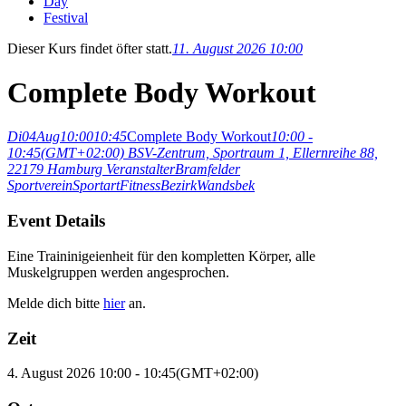
Day
Festival
Dieser Kurs findet öfter statt.
11. August 2026 10:00
Complete Body Workout
Di
04
Aug
10:00
10:45
Complete Body Workout
10:00 -
10:45
(GMT+02:00)
BSV-Zentrum, Sportraum 1, Ellernreihe 88,
22179 Hamburg
Veranstalter
Bramfelder
Sportverein
Sportart
Fitness
Bezirk
Wandsbek
Event Details
Eine Traininigeienheit für den kompletten Körper, alle
Muskelgruppen werden angesprochen.
Melde dich bitte
hier
an.
Zeit
4. August 2026
10:00
-
10:45
(GMT+02:00)