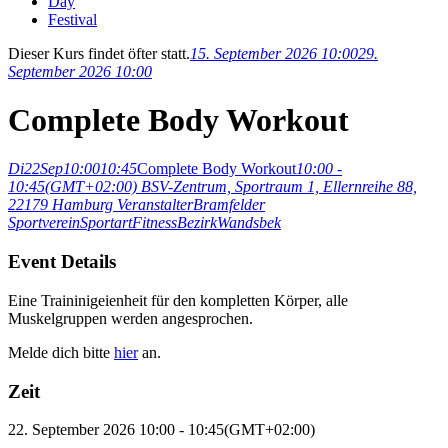
Day
Festival
Dieser Kurs findet öfter statt.
15. September 2026 10:00
29.
September 2026 10:00
Complete Body Workout
Di
22
Sep
10:00
10:45
Complete Body Workout
10:00 -
10:45
(GMT+02:00)
BSV-Zentrum, Sportraum 1, Ellernreihe 88,
22179 Hamburg
Veranstalter
Bramfelder
Sportverein
Sportart
Fitness
Bezirk
Wandsbek
Event Details
Eine Traininigeienheit für den kompletten Körper, alle
Muskelgruppen werden angesprochen.
Melde dich bitte
hier
an.
Zeit
22. September 2026
10:00
-
10:45
(GMT+02:00)