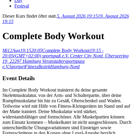
Day
Festival
Dieser Kurs findet öfter statt.
5. August 2026 19:15
19. August 2026
19:15
Complete Body Workout
Mi
12
Aug
19:15
20:05
Complete Body Workout
19:15 -
20:05
(GMT+02:00)
sportspaß e.V. Center City Nord
, Überseering
19, 22297 Hamburg
Veranstalter
sportspass
e.V.
Sportart
Fitness
Bezirk
Hamburg-Nord
Event Details
Im Complete Body Workout trainierst du deine gesamte
Skelettmuskulatur, von der Arm- und Schulterpartie, über deine
Rumpfmuskulatur bis hin zu Gesäß, Oberschenkel und Waden.
Teilweise wird mit Hilfe von Fitness-Kleingeräten im Stand und auf
der Matte trainiert. Deine Muskulatur wird stärker,
widerstandsfähiger und formschöner. Alle Muskelpartien können
zum Einsatz kommen – Muskelkater ist nicht ausgeschlossen. Durch
unterschiedliche Übungsvariationen sind Einsteiger sowie
Fortgeschrittene in den Kursen ohne Level-Angabe herzlich