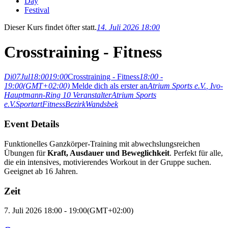
Day
Festival
Dieser Kurs findet öfter statt.
14. Juli 2026 18:00
Crosstraining - Fitness
Di
07
Jul
18:00
19:00
Crosstraining - Fitness
18:00 -
19:00
(GMT+02:00)
Melde dich als erster an
Atrium Sports e.V.
, Ivo-
Hauptmann-Ring 10
Veranstalter
Atrium Sports
e.V.
Sportart
Fitness
Bezirk
Wandsbek
Event Details
Funktionelles Ganzkörper-Training mit abwechslungsreichen
Übungen für
Kraft, Ausdauer und Beweglichkeit
. Perfekt für alle,
die ein intensives, motivierendes Workout in der Gruppe suchen.
Geeignet ab 16 Jahren.
Zeit
7. Juli 2026
18:00
-
19:00
(GMT+02:00)