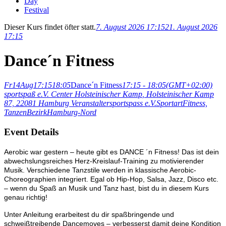
Day
Festival
Dieser Kurs findet öfter statt.
7. August 2026 17:15
21. August 2026
17:15
Dance´n Fitness
Fr
14
Aug
17:15
18:05
Dance´n Fitness
17:15 - 18:05
(GMT+02:00)
sportspaß e.V. Center Holsteinischer Kamp
, Holsteinischer Kamp
87, 22081 Hamburg
Veranstalter
sportspass e.V.
Sportart
Fitness,
Tanzen
Bezirk
Hamburg-Nord
Event Details
Aerobic war gestern – heute gibt es DANCE ´n Fitness! Das ist dein
abwechslungsreiches Herz-Kreislauf-Training zu motivierender
Musik. Verschiedene Tanzstile werden in klassische Aerobic-
Choreographien integriert. Egal ob Hip-Hop, Salsa, Jazz, Disco etc.
– wenn du Spaß an Musik und Tanz hast, bist du in diesem Kurs
genau richtig!
Unter Anleitung erarbeitest du dir spaßbringende und
schweißtreibende Dancemoves – verbesserst damit deine Kondition