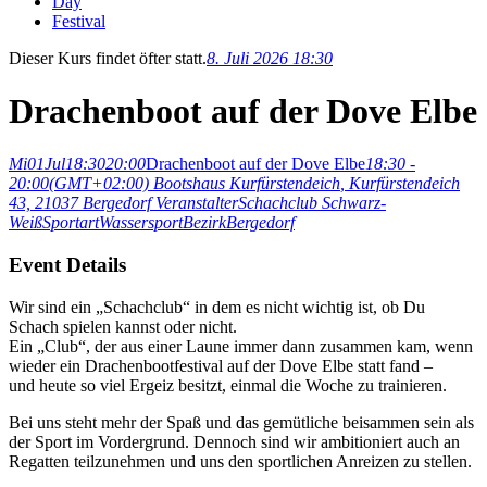
Day
Festival
Dieser Kurs findet öfter statt.
8. Juli 2026 18:30
Drachenboot auf der Dove Elbe
Mi
01
Jul
18:30
20:00
Drachenboot auf der Dove Elbe
18:30 -
20:00
(GMT+02:00)
Bootshaus Kurfürstendeich
, Kurfürstendeich
43, 21037 Bergedorf
Veranstalter
Schachclub Schwarz-
Weiß
Sportart
Wassersport
Bezirk
Bergedorf
Event Details
Wir sind ein „Schachclub“ in dem es nicht wichtig ist, ob Du
Schach spielen kannst oder nicht.
Ein „Club“, der aus einer Laune immer dann zusammen kam, wenn
wieder ein Drachenbootfestival auf der Dove Elbe statt fand –
und heute so viel Ergeiz besitzt, einmal die Woche zu trainieren.
Bei uns steht mehr der Spaß und das gemütliche beisammen sein als
der Sport im Vordergrund. Dennoch sind wir ambitioniert auch an
Regatten teilzunehmen und uns den sportlichen Anreizen zu stellen.