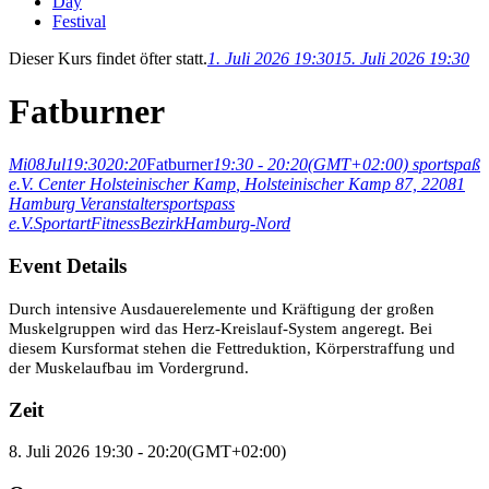
Day
Festival
Dieser Kurs findet öfter statt.
1. Juli 2026 19:30
15. Juli 2026 19:30
Fatburner
Mi
08
Jul
19:30
20:20
Fatburner
19:30 - 20:20
(GMT+02:00)
sportspaß
e.V. Center Holsteinischer Kamp
, Holsteinischer Kamp 87, 22081
Hamburg
Veranstalter
sportspass
e.V.
Sportart
Fitness
Bezirk
Hamburg-Nord
Event Details
Durch intensive Ausdauerelemente und Kräftigung der großen
Muskelgruppen wird das Herz-Kreislauf-System angeregt. Bei
diesem Kursformat stehen die Fettreduktion, Körperstraffung und
der Muskelaufbau im Vordergrund.
Zeit
8. Juli 2026
19:30
-
20:20
(GMT+02:00)