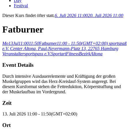
Day
Festival
Dieser Kurs findet öfter statt.
6. Juli 2026 11:00
20. Juli 2026 11:00
Fatburner
Mo
13
Jul
11:00
11:50
Fatburner
11:00 - 11:50
(GMT+02:00)
sportspaß
e.V. Center Altona
, Paul-Nevermann-Platz 13, 22765 Hamburg
Veranstalter
sportspass e.V.
Sportart
Fitness
Bezirk
Altona
Event Details
Durch intensive Ausdauerelemente und Kräftigung der großen
Muskelgruppen wird das Herz-Kreislauf-System angeregt. Bei
diesem Kursformat stehen die Fettreduktion, Körperstraffung und
der Muskelaufbau im Vordergrund.
Zeit
13. Juli 2026
11:00
-
11:50
(GMT+02:00)
Ort