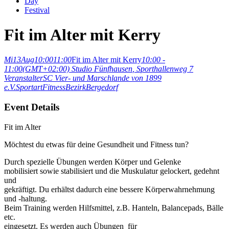
Day
Festival
Fit im Alter mit Kerry
Mi
13
Aug
10:00
11:00
Fit im Alter mit Kerry
10:00 -
11:00
(GMT+02:00)
Studio Fünfhausen
, Sporthallenweg 7
Veranstalter
SC Vier- und Marschlande von 1899
e.V.
Sportart
Fitness
Bezirk
Bergedorf
Event Details
Fit im Alter
Möchtest du etwas für deine Gesundheit und Fitness tun?
Durch spezielle Übungen werden Körper und Gelenke
mobilisiert sowie stabilisiert und die Muskulatur gelockert, gedehnt
und
gekräftigt. Du erhältst dadurch eine bessere Körperwahrnehmung
und -haltung.
Beim Training werden Hilfsmittel, z.B. Hanteln, Balancepads, Bälle
etc.
eingesetzt. Es werden auch Übungen für