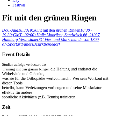
Day
Festival
Fit mit den grünen Ringen
Do
07
Aug
18:30
19:30
Fit mit den grünen Ringen
18:30 -
19:30
(GMT+02:00)
Halle Moorfleet
, Sandwisch 66, 21037
Hamburg
Veranstalter
SC Vier- und Marschlande von 1899
e.V.
Sportart
Fitness
Bezirk
Bergedorf
Event Details
Studien zufolge verbessert das
die Haltung und entlastet die
Training mit den grünen Ringen
Wirbelsäule und Gelenke,
was sie für die Orthopädie wertvoll macht. Wer sein Workout mit
diesen Tools
betreibt, kann Verletzungen vorbeugen und seine Muskulatur
effektiv für andere
sportliche Aktivitäten (z.B. Tennis) trainieren.
Zeit