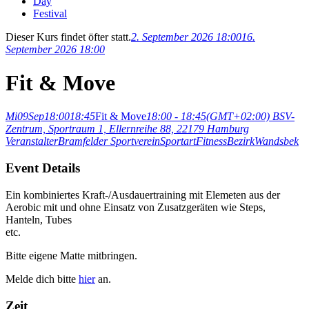
Day
Festival
Dieser Kurs findet öfter statt.
2. September 2026 18:00
16.
September 2026 18:00
Fit & Move
Mi
09
Sep
18:00
18:45
Fit & Move
18:00 - 18:45
(GMT+02:00)
BSV-
Zentrum, Sportraum 1, Ellernreihe 88, 22179 Hamburg
Veranstalter
Bramfelder Sportverein
Sportart
Fitness
Bezirk
Wandsbek
Event Details
Ein kombiniertes Kraft-/Ausdauertraining mit Elemeten aus der
Aerobic mit und ohne Einsatz von Zusatzgeräten wie Steps,
Hanteln, Tubes
etc.
Bitte eigene Matte mitbringen.
Melde dich bitte
hier
an.
Zeit