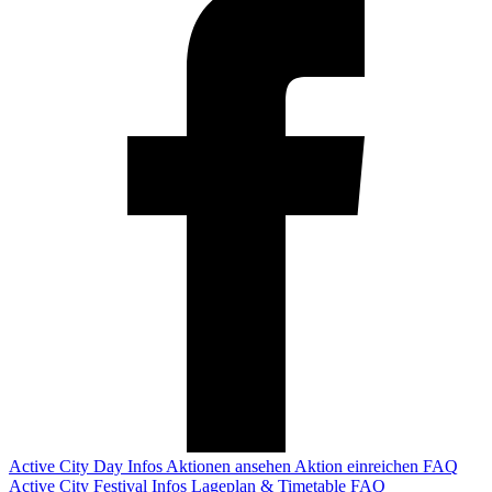
Active City Day
Infos
Aktionen ansehen
Aktion einreichen
FAQ
Active City Festival
Infos
Lageplan & Timetable
FAQ