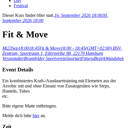
Day
Festival
Dieser Kurs findet öfter statt.
16. September 2026 18:00
30.
September 2026 18:00
Fit & Move
Mi
23
Sep
18:00
18:45
Fit & Move
18:00 - 18:45
(GMT+02:00)
BSV-
Zentrum, Sportraum 1, Ellernreihe 88, 22179 Hamburg
Veranstalter
Bramfelder Sportverein
Sportart
Fitness
Bezirk
Wandsbek
Event Details
Ein kombiniertes Kraft-/Ausdauertraining mit Elemeten aus der
Aerobic mit und ohne Einsatz von Zusatzgeräten wie Steps,
Hanteln, Tubes
etc.
Bitte eigene Matte mitbringen.
Melde dich bitte
hier
an.
Zeit