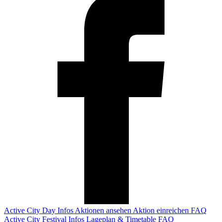
Active City Day
Infos
Aktionen ansehen
Aktion einreichen
FAQ
Active City Festival
Infos
Lageplan & Timetable
FAQ