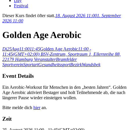
Day
Festival
Dieser Kurs findet öfter statt.
18. August 2026 11:00
1. September
2026 11:00
Golden Age Aerobic
Di
25
Aug
11:00
11:45
Golden Age Aerobic
11:00 -
11:45
(GMT+02:00)
BSV-Zentrum, Sportraum 1, Ellernreihe 88,
22179 Hamburg
Veranstalter
Bramfelder
Sportverein
Sportart
Gesundheitssport
Bezirk
Wandsbek
Event Details
Ein Aerobic-Workout für Menschen in den „besten Jahren“. Golden
Age Aerobic aktiviert Bestager und holt Teilnehmende ab, die nach
längerer Pause wieder einsteigen wollen.
Bitte melde dich
hier
an.
Zeit
25. August 2026
11:00
-
11:45
(GMT+02:00)