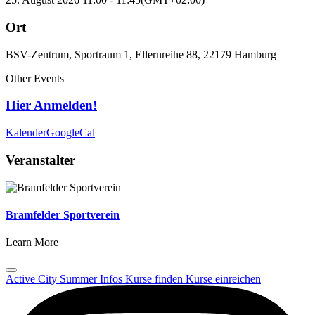
Ort
BSV-Zentrum, Sportraum 1, Ellernreihe 88, 22179 Hamburg
Other Events
Hier Anmelden!
Kalender
GoogleCal
Veranstalter
Bramfelder Sportverein
Learn More
Active City Summer
Infos
Kurse finden
Kurse einreichen