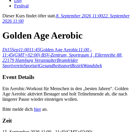
Day
Festival
Dieser Kurs findet öfter statt.
8. September 2026 11:00
22. September
2026 11:00
Golden Age Aerobic
Di
15
Sep
11:00
11:45
Golden Age Aerobic
11:00 -
11:45
(GMT+02:00)
BSV-Zentrum, Sportraum 1, Ellernreihe 88,
22179 Hamburg
Veranstalter
Bramfelder
Sportverein
Sportart
Gesundheitssport
Bezirk
Wandsbek
Event Details
Ein Aerobic-Workout für Menschen in den „besten Jahren“. Golden
Age Aerobic aktiviert Bestager und holt Teilnehmende ab, die nach
längerer Pause wieder einsteigen wollen.
Bitte melde dich
hier
an.
Zeit
15. September 2026
11:00
-
11:45
(GMT+02:00)