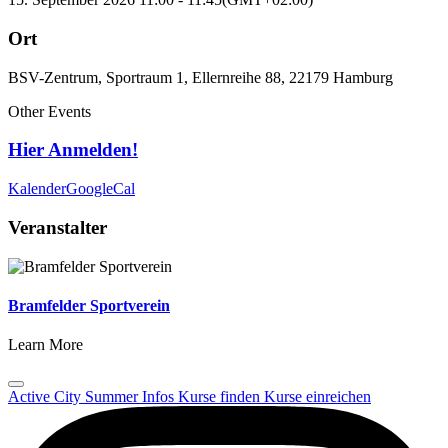
Ort
BSV-Zentrum, Sportraum 1, Ellernreihe 88, 22179 Hamburg
Other Events
Hier Anmelden!
Kalender
GoogleCal
Veranstalter
Bramfelder Sportverein
Learn More
Active City Summer
Infos
Kurse finden
Kurse einreichen