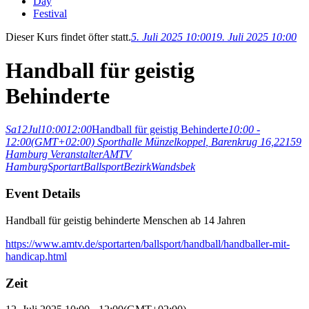
Day
Festival
Dieser Kurs findet öfter statt.
5. Juli 2025 10:00
19. Juli 2025 10:00
Handball für geistig
Behinderte
Sa
12
Jul
10:00
12:00
Handball für geistig Behinderte
10:00 -
12:00
(GMT+02:00)
Sporthalle Münzelkoppel
, Barenkrug 16,22159
Hamburg
Veranstalter
AMTV
Hamburg
Sportart
Ballsport
Bezirk
Wandsbek
Event Details
Handball für geistig behinderte Menschen ab 14 Jahren
https://www.amtv.de/sportarten/ballsport/handball/handballer-mit-
handicap.html
Zeit