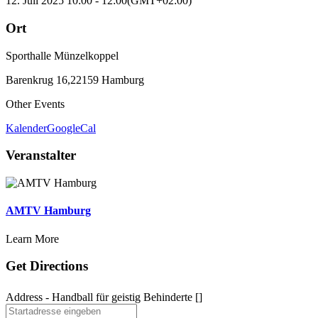
12. Juli 2025
10:00
-
12:00
(GMT+02:00)
Ort
Sporthalle Münzelkoppel
Barenkrug 16,22159 Hamburg
Other Events
Kalender
GoogleCal
Veranstalter
AMTV Hamburg
Learn More
Get Directions
Address - Handball für geistig Behinderte []