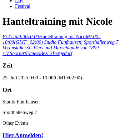
Day
Festival
Hanteltraining mit Nicole
Fr
25
Jul
9:00
10:00
Hanteltraining mit Nicole
9:00 -
10:00
(GMT+02:00)
Studio Fünfhausen
, Sporthallenweg 7
Veranstalter
SC Vier- und Marschlande von 1899
e.V.
Sportart
Fitness
Bezirk
Bergedorf
Zeit
25. Juli 2025
9:00
-
10:00
(GMT+02:00)
Ort
Studio Fünfhausen
Sporthallenweg 7
Other Events
Hier Anmelden!