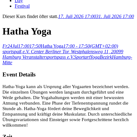
Day
Festival
Dieser Kurs findet öfter statt.
17. Juli 2026 17:00
31. Juli 2026 17:00
Hatha Yoga
Fr
24
Jul
17:00
17:50
Hatha Yoga
17:00 - 17:50
(GMT+02:00)
sportspaß e.V. Center Berliner Tor
, Westphalensweg 11, 20099
Hamburg
Veranstalter
sportspass e.V.
Sportart
Yoga
Bezirk
Hamburg-
Mitte
Event Details
Hatha-Yoga kann als Ursprung aller Yogaarten bezeichnet werden.
Die einzelnen Übungen werden langsam durchgeführt und eine
Weile gehalten. Die Yogahaltungen werden mit einer bewussten
Atmung verbunden. Eine Phase der Tiefenentspannung rundet die
Stunde ab. Hatha-Yoga fördert deine Beweglichkeit und
Entspannung und kräftigt deine Muskulatur. Durch unterschiedliche
Übungsvariationen sind Einsteiger sowie Fortgeschrittene herzlich
willkommen!
Zeit