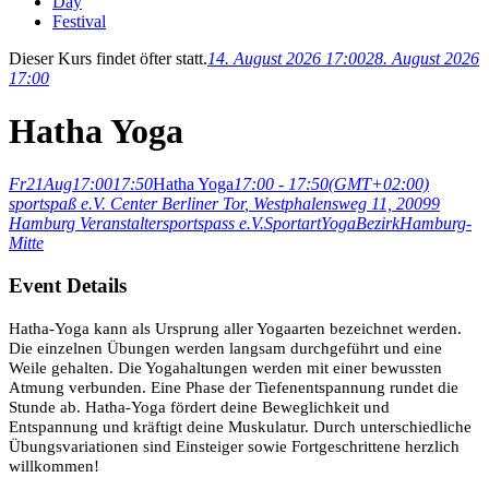
Day
Festival
Dieser Kurs findet öfter statt.
14. August 2026 17:00
28. August 2026
17:00
Hatha Yoga
Fr
21
Aug
17:00
17:50
Hatha Yoga
17:00 - 17:50
(GMT+02:00)
sportspaß e.V. Center Berliner Tor
, Westphalensweg 11, 20099
Hamburg
Veranstalter
sportspass e.V.
Sportart
Yoga
Bezirk
Hamburg-
Mitte
Event Details
Hatha-Yoga kann als Ursprung aller Yogaarten bezeichnet werden.
Die einzelnen Übungen werden langsam durchgeführt und eine
Weile gehalten. Die Yogahaltungen werden mit einer bewussten
Atmung verbunden. Eine Phase der Tiefenentspannung rundet die
Stunde ab. Hatha-Yoga fördert deine Beweglichkeit und
Entspannung und kräftigt deine Muskulatur. Durch unterschiedliche
Übungsvariationen sind Einsteiger sowie Fortgeschrittene herzlich
willkommen!