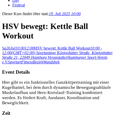
Day
Festival
Dieser Kurs findet öfter statt.
19. Juli 2025 10:00
HSV bewegt: Kettle Ball
Workout
Sa
26
Jul
10:00
12:00
HSV bewegt: Kettle Ball Workout
10:00 -
12:00
(GMT+02:00)
Sportanlage Königshütter Straße
, Königshütter
Straße 21, 22049 Hamburg
Veranstalter
Hamburger Sport-Verein
e.V.
Sportart
Fitness
Bezirk
Wandsbek
Event Details
Hier gibt es ein funktionelles Ganzkörpertraining mit einer
Kugelhantel, bei dem durch dynamische Bewegungsabläufe
Muskelaufbau und Herz-Kreislauf-Training kombiniert
werden. Es fördert Kraft, Ausdauer, Koordination und
Beweglichkeit.
Zeit