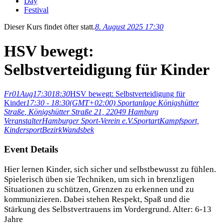
Day
Festival
Dieser Kurs findet öfter statt.
8. August 2025 17:30
HSV bewegt:
Selbstverteidigung für Kinder
Fr
01
Aug
17:30
18:30
HSV bewegt: Selbstverteidigung für
Kinder
17:30 - 18:30
(GMT+02:00)
Sportanlage Königshütter
Straße
, Königshütter Straße 21, 22049 Hamburg
Veranstalter
Hamburger Sport-Verein e.V.
Sportart
Kampfsport,
Kindersport
Bezirk
Wandsbek
Event Details
Hier lernen Kinder, sich sicher und selbstbewusst zu fühlen.
Spielerisch üben sie Techniken, um sich in brenzligen
Situationen zu schützen, Grenzen zu erkennen und zu
kommunizieren. Dabei stehen Respekt, Spaß und die
Stärkung des Selbstvertrauens im Vordergrund. Alter: 6-13
Jahre