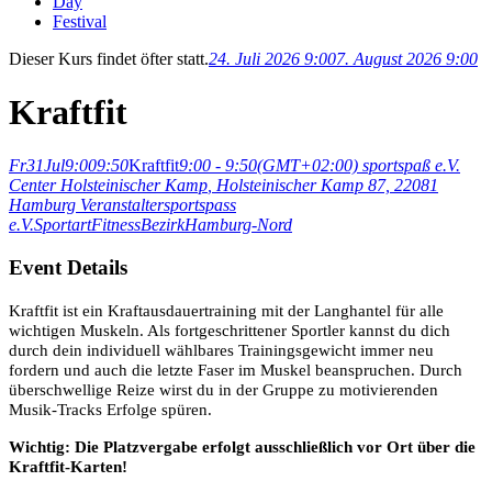
Day
Festival
Dieser Kurs findet öfter statt.
24. Juli 2026 9:00
7. August 2026 9:00
Kraftfit
Fr
31
Jul
9:00
9:50
Kraftfit
9:00 - 9:50
(GMT+02:00)
sportspaß e.V.
Center Holsteinischer Kamp
, Holsteinischer Kamp 87, 22081
Hamburg
Veranstalter
sportspass
e.V.
Sportart
Fitness
Bezirk
Hamburg-Nord
Event Details
Kraftfit ist ein Kraftausdauertraining mit der Langhantel für alle
wichtigen Muskeln. Als fortgeschrittener Sportler kannst du dich
durch dein individuell wählbares Trainingsgewicht immer neu
fordern und auch die letzte Faser im Muskel beanspruchen. Durch
überschwellige Reize wirst du in der Gruppe zu motivierenden
Musik-Tracks Erfolge spüren.
Wichtig: Die Platzvergabe erfolgt ausschließlich vor Ort über die
Kraftfit-Karten!