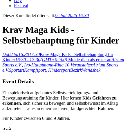
Day
Festival
Dieser Kurs findet öfter statt.
9. Juli 2026 16:30
Krav Maga Kids -
Selbstbehauptung für Kinder
Do
02
Jul
16:30
17:30
Krav Maga Kids - Selbstbehauptung für
Kinder
16:30 - 17:30
(GMT+02:00)
Melde dich als erster an
Atrium
Sports e.V.
, Ivo-Hauptmann-Ring 10
Veranstalter
Atrium Sports
e.V.
Sportart
Kampfsport,
Kindersport
Bezirk
Wandsbek
Event Details
Ein spielerisch aufgebautes Selbstverteidigungs- und
Bewegungstraining für Kinder: Hier lernen Kids
Gefahren zu
erkennen
, sich sicher zu bewegen und selbstbewusst im Alltag
aufzutreten – alles in einem sicheren, kindgerechten Rahmen.
Für Kinder zwischen 6 und 9 Jahren.
Zeit