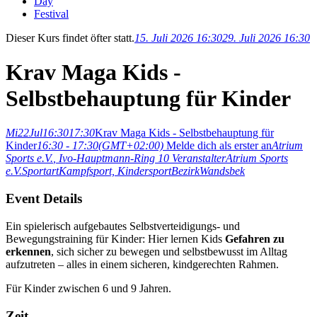
Day
Festival
Dieser Kurs findet öfter statt.
15. Juli 2026 16:30
29. Juli 2026 16:30
Krav Maga Kids -
Selbstbehauptung für Kinder
Mi
22
Jul
16:30
17:30
Krav Maga Kids - Selbstbehauptung für
Kinder
16:30 - 17:30
(GMT+02:00)
Melde dich als erster an
Atrium
Sports e.V.
, Ivo-Hauptmann-Ring 10
Veranstalter
Atrium Sports
e.V.
Sportart
Kampfsport,
Kindersport
Bezirk
Wandsbek
Event Details
Ein spielerisch aufgebautes Selbstverteidigungs- und
Bewegungstraining für Kinder: Hier lernen Kids
Gefahren zu
erkennen
, sich sicher zu bewegen und selbstbewusst im Alltag
aufzutreten – alles in einem sicheren, kindgerechten Rahmen.
Für Kinder zwischen 6 und 9 Jahren.
Zeit