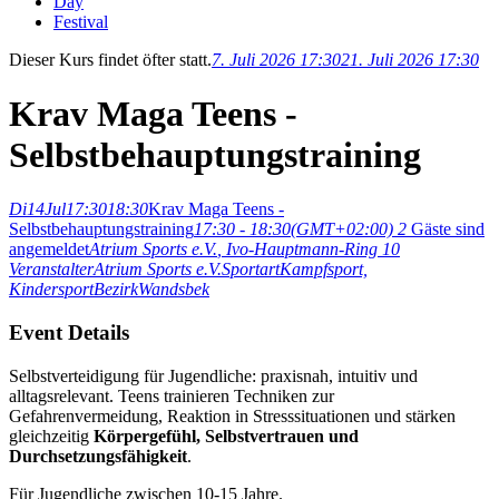
Day
Festival
Dieser Kurs findet öfter statt.
7. Juli 2026 17:30
21. Juli 2026 17:30
Krav Maga Teens -
Selbstbehauptungstraining
Di
14
Jul
17:30
18:30
Krav Maga Teens -
Selbstbehauptungstraining
17:30 - 18:30
(GMT+02:00)
2
Gäste sind
angemeldet
Atrium Sports e.V.
, Ivo-Hauptmann-Ring 10
Veranstalter
Atrium Sports e.V.
Sportart
Kampfsport,
Kindersport
Bezirk
Wandsbek
Event Details
Selbstverteidigung für Jugendliche: praxisnah, intuitiv und
alltagsrelevant. Teens trainieren Techniken zur
Gefahrenvermeidung, Reaktion in Stresssituationen und stärken
gleichzeitig
Körpergefühl, Selbstvertrauen und
Durchsetzungsfähigkeit
.
Für Jugendliche zwischen 10-15 Jahre.