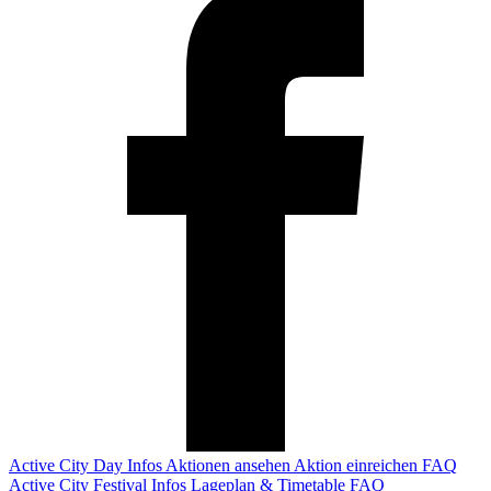
Active City Day
Infos
Aktionen ansehen
Aktion einreichen
FAQ
Active City Festival
Infos
Lageplan & Timetable
FAQ