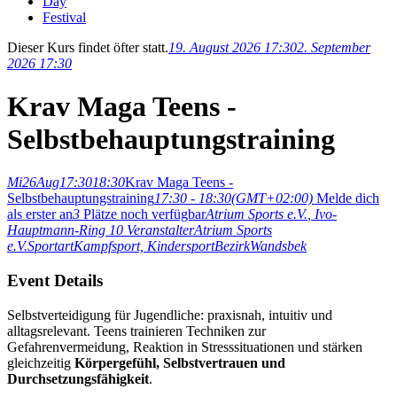
Day
Festival
Dieser Kurs findet öfter statt.
19. August 2026 17:30
2. September
2026 17:30
Krav Maga Teens -
Selbstbehauptungstraining
Mi
26
Aug
17:30
18:30
Krav Maga Teens -
Selbstbehauptungstraining
17:30 - 18:30
(GMT+02:00)
Melde dich
als erster an
3
Plätze noch verfügbar
Atrium Sports e.V.
, Ivo-
Hauptmann-Ring 10
Veranstalter
Atrium Sports
e.V.
Sportart
Kampfsport,
Kindersport
Bezirk
Wandsbek
Event Details
Selbstverteidigung für Jugendliche: praxisnah, intuitiv und
alltagsrelevant. Teens trainieren Techniken zur
Gefahrenvermeidung, Reaktion in Stresssituationen und stärken
gleichzeitig
Körpergefühl, Selbstvertrauen und
Durchsetzungsfähigkeit
.