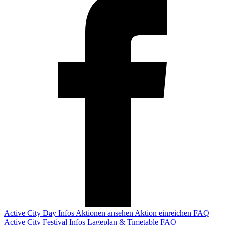
Active City Day
Infos
Aktionen ansehen
Aktion einreichen
FAQ
Active City Festival
Infos
Lageplan & Timetable
FAQ