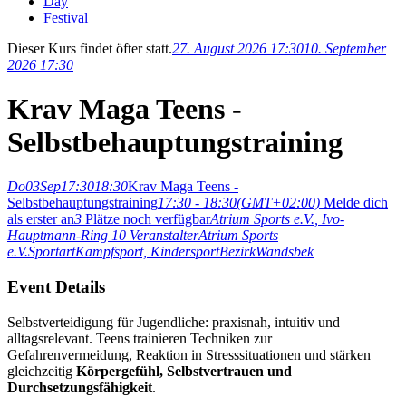
Day
Festival
Dieser Kurs findet öfter statt.
27. August 2026 17:30
10. September
2026 17:30
Krav Maga Teens -
Selbstbehauptungstraining
Do
03
Sep
17:30
18:30
Krav Maga Teens -
Selbstbehauptungstraining
17:30 - 18:30
(GMT+02:00)
Melde dich
als erster an
3
Plätze noch verfügbar
Atrium Sports e.V.
, Ivo-
Hauptmann-Ring 10
Veranstalter
Atrium Sports
e.V.
Sportart
Kampfsport,
Kindersport
Bezirk
Wandsbek
Event Details
Selbstverteidigung für Jugendliche: praxisnah, intuitiv und
alltagsrelevant. Teens trainieren Techniken zur
Gefahrenvermeidung, Reaktion in Stresssituationen und stärken
gleichzeitig
Körpergefühl, Selbstvertrauen und
Durchsetzungsfähigkeit
.