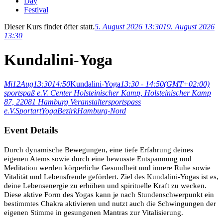
Day
Festival
Dieser Kurs findet öfter statt.
5. August 2026 13:30
19. August 2026
13:30
Kundalini-Yoga
Mi
12
Aug
13:30
14:50
Kundalini-Yoga
13:30 - 14:50
(GMT+02:00)
sportspaß e.V. Center Holsteinischer Kamp
, Holsteinischer Kamp
87, 22081 Hamburg
Veranstalter
sportspass
e.V.
Sportart
Yoga
Bezirk
Hamburg-Nord
Event Details
Durch dynamische Bewegungen, eine tiefe Erfahrung deines
eigenen Atems sowie durch eine bewusste Entspannung und
Meditation werden körperliche Gesundheit und innere Ruhe sowie
Vitalität und Lebensfreude gefördert. Ziel des Kundalini-Yogas ist es,
deine Lebensenergie zu erhöhen und spirituelle Kraft zu wecken.
Diese aktive Form des Yogas kann je nach Stundenschwerpunkt ein
bestimmtes Chakra aktivieren und nutzt auch die Schwingungen der
eigenen Stimme in gesungenen Mantras zur Vitalisierung.