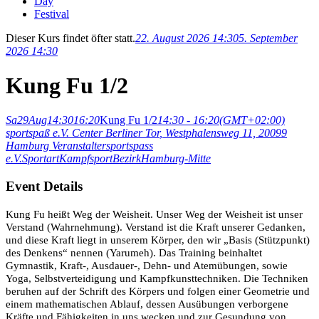
Day
Festival
Dieser Kurs findet öfter statt.
22. August 2026 14:30
5. September
2026 14:30
Kung Fu 1/2
Sa
29
Aug
14:30
16:20
Kung Fu 1/2
14:30 - 16:20
(GMT+02:00)
sportspaß e.V. Center Berliner Tor
, Westphalensweg 11, 20099
Hamburg
Veranstalter
sportspass
e.V.
Sportart
Kampfsport
Bezirk
Hamburg-Mitte
Event Details
Kung Fu heißt Weg der Weisheit. Unser Weg der Weisheit ist unser
Verstand (Wahrnehmung). Verstand ist die Kraft unserer Gedanken,
und diese Kraft liegt in unserem Körper, den wir „Basis (Stützpunkt)
des Denkens“ nennen (Yarumeh). Das Training beinhaltet
Gymnastik, Kraft-, Ausdauer-, Dehn- und Atemübungen, sowie
Yoga, Selbstverteidigung und Kampfkunsttechniken. Die Techniken
beruhen auf der Schrift des Körpers und folgen einer Geometrie und
einem mathematischen Ablauf, dessen Ausübungen verborgene
Kräfte und Fähigkeiten in uns wecken und zur Gesundung von