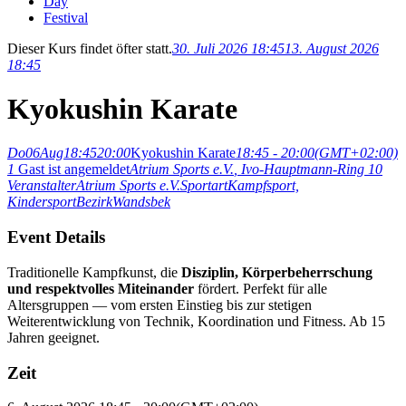
Day
Festival
Dieser Kurs findet öfter statt.
30. Juli 2026 18:45
13. August 2026
18:45
Kyokushin Karate
Do
06
Aug
18:45
20:00
Kyokushin Karate
18:45 - 20:00
(GMT+02:00)
1
Gast ist angemeldet
Atrium Sports e.V.
, Ivo-Hauptmann-Ring 10
Veranstalter
Atrium Sports e.V.
Sportart
Kampfsport,
Kindersport
Bezirk
Wandsbek
Event Details
Traditionelle Kampfkunst, die
Disziplin, Körperbeherrschung
und respektvolles Miteinander
fördert. Perfekt für alle
Altersgruppen — vom ersten Einstieg bis zur stetigen
Weiterentwicklung von Technik, Koordination und Fitness. Ab 15
Jahren geeignet.
Zeit