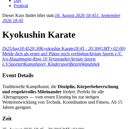
Day
Festival
Dieser Kurs findet öfter statt.
18. August 2026 18:45
1. September
2026 18:45
Kyokushin Karate
Di
25
Aug
18:45
20:30
Kyokushin Karate
18:45 - 20:30
(GMT+02:00)
Melde dich als erster an
5
Plätze noch verfügbar
Atrium Sports e.V.
,
Ivo-Hauptmann-Ring 10
Veranstalter
Atrium Sports
e.V.
Sportart
Kampfsport,
Kindersport
Bezirk
Wandsbek
Event Details
Traditionelle Kampfkunst, die
Disziplin, Körperbeherrschung
und respektvolles Miteinander
fördert. Perfekt für alle
Altersgruppen — vom ersten Einstieg bis zur stetigen
Weiterentwicklung von Technik, Koordination und Fitness. Ab 15
Jahren geeignet.
Zeit