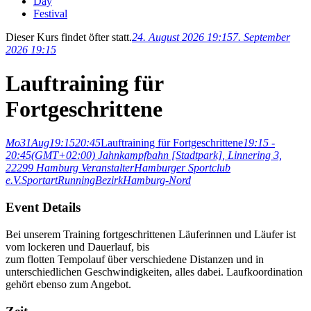
Day
Festival
Dieser Kurs findet öfter statt.
24. August 2026 19:15
7. September
2026 19:15
Lauftraining für
Fortgeschrittene
Mo
31
Aug
19:15
20:45
Lauftraining für Fortgeschrittene
19:15 -
20:45
(GMT+02:00)
Jahnkampfbahn [Stadtpark]
, Linnering 3,
22299 Hamburg
Veranstalter
Hamburger Sportclub
e.V.
Sportart
Running
Bezirk
Hamburg-Nord
Event Details
Bei unserem Training fortgeschrittenen Läuferinnen und Läufer ist
vom lockeren und Dauerlauf, bis
zum flotten Tempolauf über verschiedene Distanzen und in
unterschiedlichen Geschwindigkeiten, alles dabei. Laufkoordination
gehört ebenso zum Angebot.