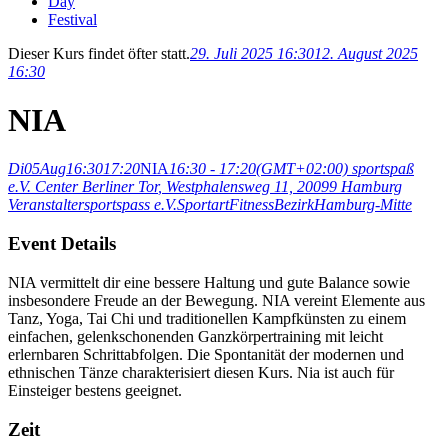
Day
Festival
Dieser Kurs findet öfter statt.
29. Juli 2025 16:30
12. August 2025
16:30
NIA
Di
05
Aug
16:30
17:20
NIA
16:30 - 17:20
(GMT+02:00)
sportspaß
e.V. Center Berliner Tor
, Westphalensweg 11, 20099 Hamburg
Veranstalter
sportspass e.V.
Sportart
Fitness
Bezirk
Hamburg-Mitte
Event Details
NIA vermittelt dir eine bessere Haltung und gute Balance sowie
insbesondere Freude an der Bewegung. NIA vereint Elemente aus
Tanz, Yoga, Tai Chi und traditionellen Kampfkünsten zu einem
einfachen, gelenkschonenden Ganzkörpertraining mit leicht
erlernbaren Schrittabfolgen. Die Spontanität der modernen und
ethnischen Tänze charakterisiert diesen Kurs. Nia ist auch für
Einsteiger bestens geeignet.
Zeit