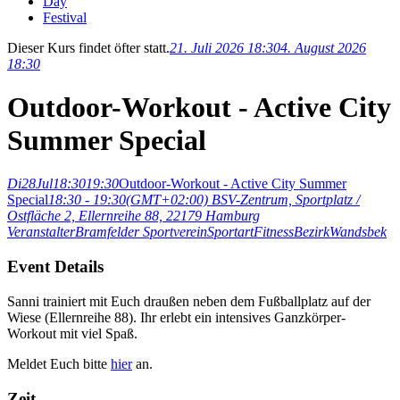
Day
Festival
Dieser Kurs findet öfter statt.
21. Juli 2026 18:30
4. August 2026
18:30
Outdoor-Workout - Active City
Summer Special
Di
28
Jul
18:30
19:30
Outdoor-Workout - Active City Summer
Special
18:30 - 19:30
(GMT+02:00)
BSV-Zentrum, Sportplatz /
Ostfläche 2, Ellernreihe 88, 22179 Hamburg
Veranstalter
Bramfelder Sportverein
Sportart
Fitness
Bezirk
Wandsbek
Event Details
Sanni trainiert mit Euch draußen neben dem Fußballplatz auf der
Wiese (Ellernreihe 88). Ihr erlebt ein intensives Ganzkörper-
Workout mit viel Spaß.
Meldet Euch bitte
hier
an.
Zeit