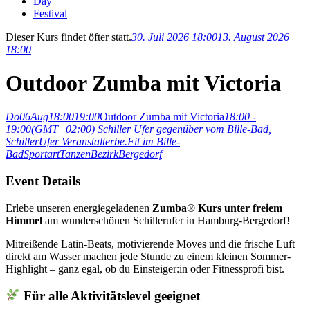
Day
Festival
Dieser Kurs findet öfter statt.
30. Juli 2026 18:00
13. August 2026
18:00
Outdoor Zumba mit Victoria
Do
06
Aug
18:00
19:00
Outdoor Zumba mit Victoria
18:00 -
19:00
(GMT+02:00)
Schiller Ufer gegenüber vom Bille-Bad
,
SchillerUfer
Veranstalter
be.Fit im Bille-
Bad
Sportart
Tanzen
Bezirk
Bergedorf
Event Details
Erlebe unseren energiegeladenen
Zumba® Kurs unter freiem
Himmel
am wunderschönen
Schillerufer
in
Hamburg
-Bergedorf!
Mitreißende Latin-Beats, motivierende Moves und die frische Luft
direkt am Wasser machen jede Stunde zu einem kleinen Sommer-
Highlight – ganz egal, ob du Einsteiger:in oder Fitnessprofi bist.
Für alle Aktivitätslevel geeignet