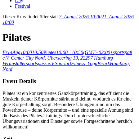
Day
Festival
Dieser Kurs findet öfter statt.
7. August 2026 10:00
21. August 2026
10:00
Pilates
Fr
14
Aug
10:00
10:50
Pilates
10:00 - 10:50
(GMT+02:00)
sportspaß
e.V. Center City Nord
, Überseering 19, 22297 Hamburg
Veranstalter
sportspass e.V.
Sportart
Fitness,
Yoga
Bezirk
Hamburg-
Nord
Event Details
Pilates ist ein konzentriertes Ganzkörpertraining, das effizient die
Muskeln deiner Körpermitte stärkt und dehnt, wodurch es für eine
gute Körperhaltung sorgt. Besondere Übungen rund um das
Powerhouse – deine Körpermitte – und eine spezielle Atmung sind
die Basis des Pilates-Trainings. Durch unterschiedliche
Übungsvariationen sind Einsteiger sowie Fortgeschrittene herzlich
willkommen!
Zeit